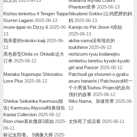
以太坊
2025-06-13
Maitama Myriad Colors
Phantom世界
2025-06-13
Kishou tenketsu 4 Tengen Toppa
Nikudorei Gokko |公鸡肥胖的妈
Gurren Lagann
2025-06-13
妈
2025-06-13
mune-ippai no Dizzy 6
2025-06-
Kanojo no Pet Jinsei 4原始
13
2025-06-13
我亲爱的mikoko kaiji
2025-06-
akiha-sama没有现在的
13
tsukihime
2025-06-12
黑色新型Okita vs Okita命运大
nishizumi-ryuu kodanejiru
订单
2025-06-12
senbetsu tanetsu kyudo kyudo
girl and Panzer
2025-06-12
Manaka Nuponupo Shinsatsu
Patchouli ga shounen o gyaku
Love Plus
2025-06-12
asuru hanashi | Patchousoli对一
个小男孩Touhou Project的反向
强奸的故事
2025-06-12
Shinkai Seikanka Kanmusu报
Niko Nama。加速世界
2025-06-
告| Kanmusu Abyssal转换报告
12
Kantai Collection
2025-06-12
Rion-chan喜欢撒尿3原始
2025-
太快死了或活着
2025-06-11
06-11
标记女郎卷。 5偶像大师
2025-