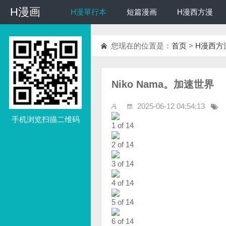
H漫画
H漫画
H漫單行本
短篇漫画
H漫西方漫
您现在的位置是：
首页
>
H漫西方
Niko Nama。加速世界
2025-06-12 04:54:13
手机浏览扫描二维码
1 of 14
2 of 14
3 of 14
4 of 14
5 of 14
6 of 14