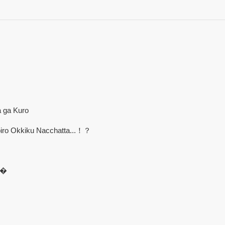
 ga Kuro
o Okkiku Nacchatta...！？
��