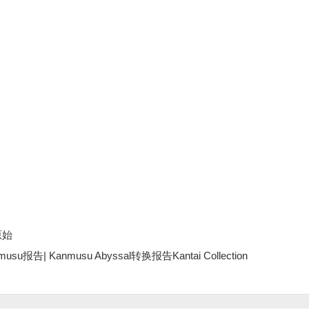
原始
anmusu报告| Kanmusu Abyssal转换报告Kantai Collection