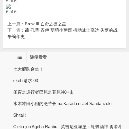
5 of 6
6 of 6
上一篇：
Brew III 亡命之徒之星
下一篇：
简·孔蒂·泰伊 萌萌小萨西 机动战士高达 失落的战
争编年史
随便看看
七大舰队合集！
skeb 请求 03
圣育之通行者巴原之花原神冲击
水木冲田小姐的绝苦长 na Karada ni Jet Sandanzuki
Shitai！
Cletia-jou ​​Ageha Ranbu | 英吉尼亚城堡：蝴蝶酒神 勇者斗