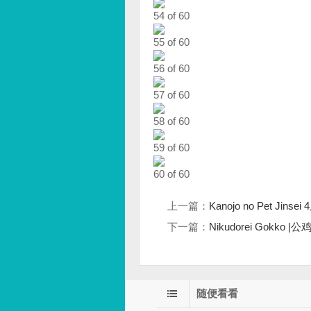
54 of 60
55 of 60
56 of 60
57 of 60
58 of 60
59 of 60
60 of 60
上一篇：
Kanojo no Pet Jinsei
下一篇：
Nikudorei Gokko
随便看看