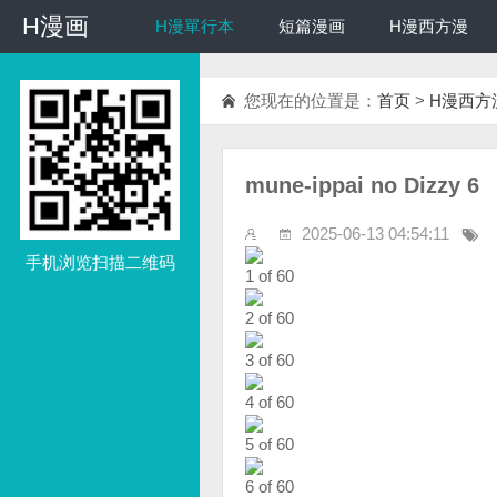
H漫画
H漫画
H漫單行本
短篇漫画
H漫西方漫
您现在的位置是：
首页
>
H漫西方
mune-ippai no Dizzy 6
2025-06-13 04:54:11
手机浏览扫描二维码
1 of 60
2 of 60
3 of 60
4 of 60
5 of 60
6 of 60