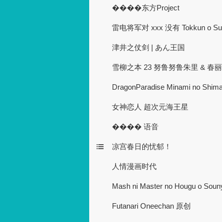
����东方Project
雷电将军对 xxx 没有 Tokkun o S
津井之仗剑 | あん王国
雪柳之本 23 努鲁努鲁朱里 & 春
DragonParadise Minami no
女神恋人 超次元海王星
���� 语音
凉宫春日的忧郁！
人情漫画时代
Mash ni Master no Hougu o Souny
Futanari Oneechan 原创