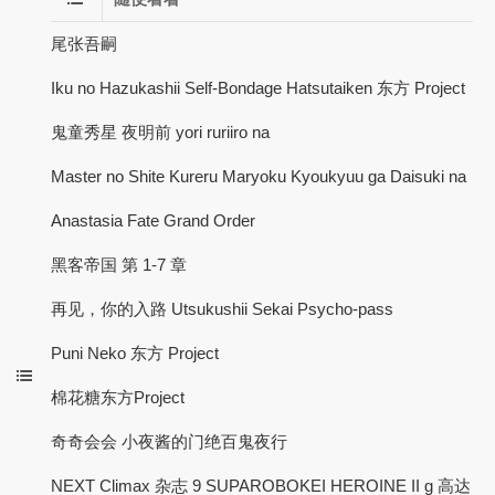
尾张吾嗣
Iku no Hazukashii Self-Bondage Hatsutaiken 东方 Project
鬼童秀星 夜明前 yori ruriiro na
Master no Shite Kureru Maryoku Kyoukyuu ga Daisuki na
Anastasia Fate Grand Order
黑客帝国 第 1-7 章
再见，你的入路 Utsukushii Sekai Psycho-pass
Puni Neko 东方 Project
棉花糖东方Project
奇奇会会 小夜酱的门绝百鬼夜行
NEXT Climax 杂志 9 SUPAROBOKEI HEROINE II g 高达