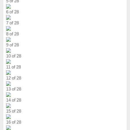
5 of 28
6 of 28
7 of 28
8 of 28
9 of 28
10 of 28
11 of 28
12 of 28
13 of 28
14 of 28
15 of 28
16 of 28