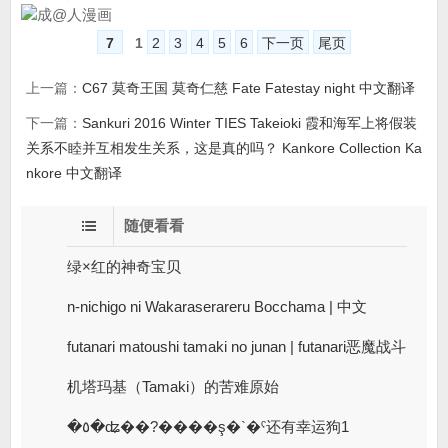
7
1
2
3
4
5
6
下一页
尾页
上一篇：
C67 莫奇王国 莫奇仁慈 Fate Fatestay night 中文翻译
下一篇：
Sankuri 2016 Winter TIES Takeioki 霞和海军上将假装
关系不睦并互相发生关系，这是真的吗？ Kankore Collection Ka
nkore 中文翻译
随便看看
绿×红的神奇宝贝
n-nichigo ni Wakaraserareru Bocchama | 中文
futanari matoushi tamaki no junan | futanari恶魔战斗
机塔玛基（Tamaki）的苦难原始
�٥�ʥ��?����ş�`�ˤ还有幸运狗​​1