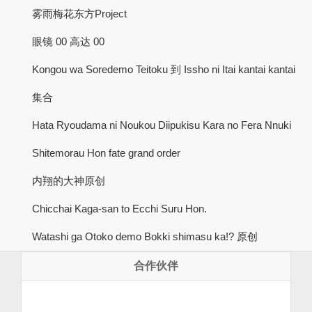
雾雨梅花东方Project
眼镜 00 高达 00
Kongou wa Soredemo Teitoku 到 Issho ni Itai kantai kantai
集合
Hata Ryoudama ni Noukou Diipukisu Kara no Fera Nnuki
Shitemorau Hon fate grand order
内翔的大神原创
Chicchai Kaga-san to Ecchi Suru Hon.
Watashi ga Otoko demo Bokki shimasu ka!? 原创
合作伙伴