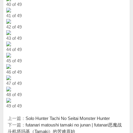
40 of 49
41 of 49
42 of 49
43 of 49
44 of 49
45 of 49
46 of 49
47 of 49
48 of 49
49 of 49
上一篇：
Solo Hunter Tachi No Seitai Monster Hunter
下一篇：
futanari matoushi tamaki no junan | futanari恶魔战
斗机塔玛基（Tamaki）的苦难原始