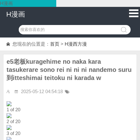
H漫画
H漫画
您现在的位置是：
首页
>
H漫西方漫
e5老板kuragehime no naka kara
tasukerare sono rei ni ni ni nandemo suru
到itteshimai teitoku ni karada w
2025-05-12 04:54:18
1 of 20
2 of 20
3 of 20