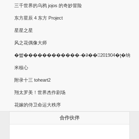
三千世界的乌鸦 jojos 的奇妙冒险
东方星辰 4 东方 Project
星星之星
风之花偶像大师
�뺣������������-�й��201904�ţ�纳
米核心
附录十三 toheart2
翔太罗美！世界杰作剧场
花嫁的侍卫命运大秩序
合作伙伴