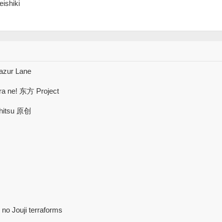
ishiki
zur Lane
ara ne! 东方 Project
ushitsu 原创
no Jouji terraforms