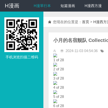
H漫画
H漫画
H漫單行本
短篇漫画
H漫西方漫
您现在的位置是：
首页
>
H漫西方
小月的名宿舰队 Collecti
2024-11-03 04:54:36
手机浏览扫描二维码
1 of 28
2 of 28
3 of 28
4 of 28
5 of 28
6 of 28