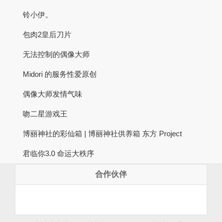
铃小伊。
包肉2皇后刀片
无法控制的偶像大师
Midori 的服务性爱原创
偶像大师发情气味
吻二星游戏王
博丽神社的彩仙箱 | 博丽神社供养箱 东方 Project
君临你3.0 命运大秩序
合作伙伴