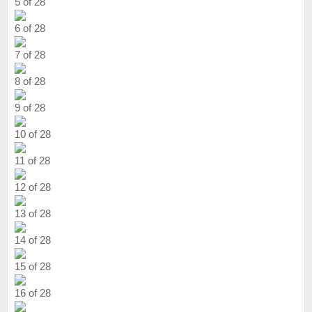
5 of 28
6 of 28
7 of 28
8 of 28
9 of 28
10 of 28
11 of 28
12 of 28
13 of 28
14 of 28
15 of 28
16 of 28