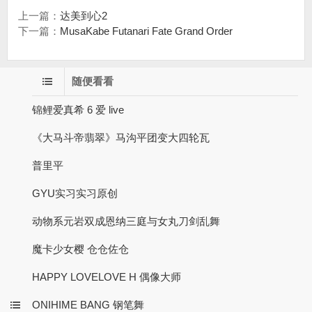
上一篇：
达美到心2
下一篇：
MusaKabe Futanari Fate Grand Order
随便看看
锦鲤爱真希 6 爱 live
《大马斗帝翡翠》马沟平团变大四轮瓦
普里平
GYU实习实习原创
动物系元岩双成恩纳三庭与女丸刀剑乱舞
魔卡少女樱 仓仓佐仓
HAPPY LOVELOVE H 偶像大师
ONIHIME BANG 钢笔舞