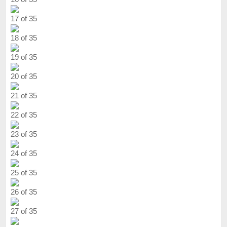
17 of 35
18 of 35
19 of 35
20 of 35
21 of 35
22 of 35
23 of 35
24 of 35
25 of 35
26 of 35
27 of 35