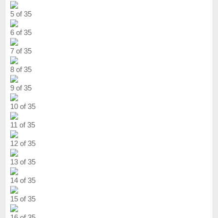
5 of 35
6 of 35
7 of 35
8 of 35
9 of 35
10 of 35
11 of 35
12 of 35
13 of 35
14 of 35
15 of 35
16 of 35