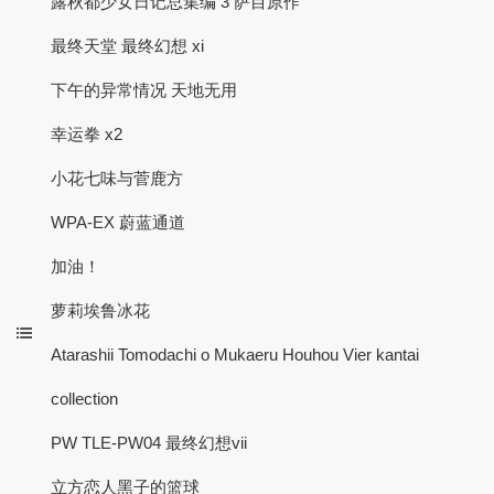
露秋都少女日记总集编 3 萨目原作
最终天堂 最终幻想 xi
下午的异常情况 天地无用
幸运拳 x2
小花七味与菅鹿方
WPA-EX 蔚蓝通道
加油！
萝莉埃鲁冰花
Atarashii Tomodachi o Mukaeru Houhou Vier kantai
collection
PW TLE-PW04 最终幻想vii
立方恋人黑子的篮球