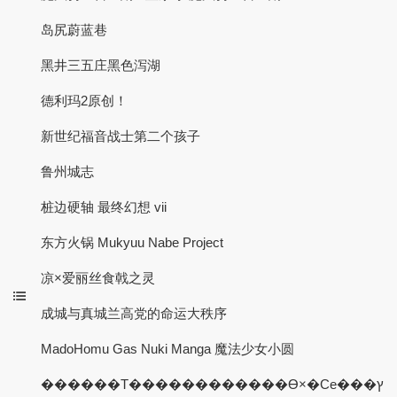
岛尻蔚蓝巷
黑井三五庄黑色泻湖
德利玛2原创！
新世纪福音战士第二个孩子
鲁州城志
桩边硬轴 最终幻想 vii
东方火锅 Mukyuu Nabe Project
凉×爱丽丝食戟之灵
成城与真城兰高党的命运大秩序
MadoHomu Gas Nuki Manga 魔法少女小圆
������Τ������������ϴ×�Cе���ץ