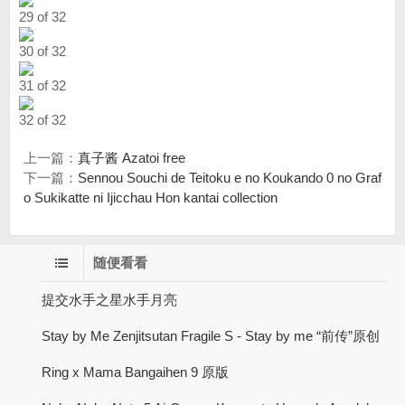
29 of 32
30 of 32
31 of 32
32 of 32
上一篇：
真子酱 Azatoi free
下一篇：
Sennou Souchi de Teitoku e no Koukando 0 no Graf
o Sukikatte ni Ijicchau Hon kantai collection
随便看看
提交水手之星水手月亮
Stay by Me Zenjitsutan Fragile S - Stay by me “前传”原创
Ring x Mama Bangaihen 9 原版