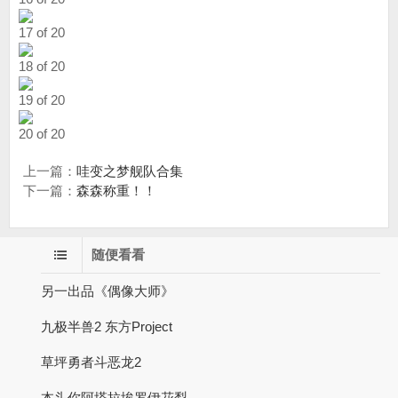
17 of 20
18 of 20
19 of 20
20 of 20
上一篇：
哇变之梦舰队合集
下一篇：
森森称重！！
随便看看
另一出品《偶像大师》
九极半兽2 东方Project
草坪勇者斗恶龙2
本头你阿塔拉埃罗伊花梨