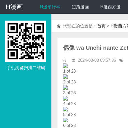
H漫画
H漫画
H漫單行本
短篇漫画
H漫西方漫
您现在的位置是：
首页
>
H漫西方
偶像 wa Unchi nante Ze
2024-08-08 09:57:36
手机浏览扫描二维码
1 of 28
2 of 28
3 of 28
4 of 28
5 of 28
6 of 28