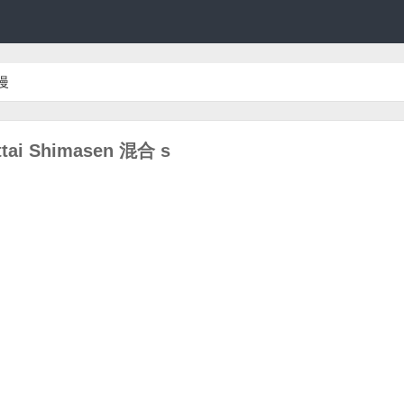
漫
ttai Shimasen 混合 s