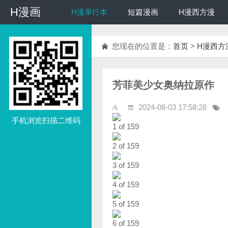
H漫画
H漫画
H漫單行本
短篇漫画
H漫西方漫
您现在的位置是：
首页
>
H漫西方
芳菲美少女奥纳拉原作
2024-08-03 17:58:28
手机浏览扫描二维码
1 of 159
2 of 159
3 of 159
4 of 159
5 of 159
6 of 159