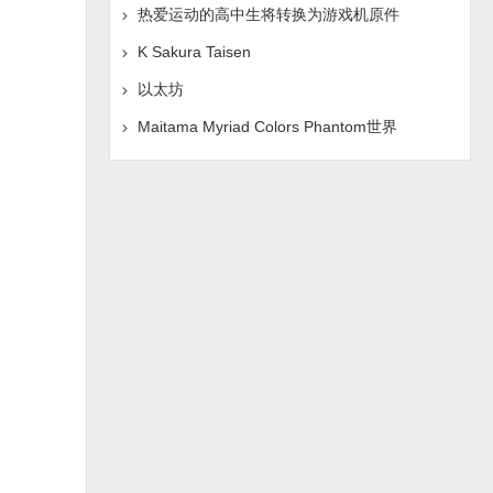
热爱运动的高中生将转换为游戏机原件
K Sakura Taisen
以太坊
Maitama Myriad Colors Phantom世界