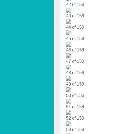
42 of 159
43 of 159
44 of 159
45 of 159
46 of 159
47 of 159
48 of 159
49 of 159
50 of 159
51 of 159
52 of 159
53 of 159