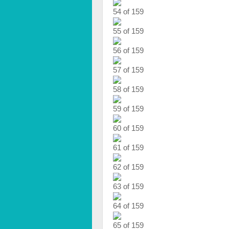
54 of 159
55 of 159
56 of 159
57 of 159
58 of 159
59 of 159
60 of 159
61 of 159
62 of 159
63 of 159
64 of 159
65 of 159