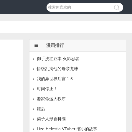
漫画排行
御手洗红豆本 火影忍者
悟饭乱搞他的母亲龙珠
我的异世界后宫 1.5
时间停止！
源家命运大秩序
姬后
梨子人形香科编
Lize Helestia VTuber 缩小的故事