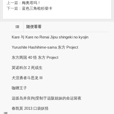
上一篇：
梅奥塔玛！
下一篇：
蓝色三角桧杉柴卡
随便看看
Kare 与 Kare no Renai Jijou shingeki no kyojin
Yurushite Hashihime-sama 东方 Project
东方两国 40 悟 东方 Project
莫诺科尔 2 死或生
犬涅勇者斗恶龙 III
咖喱王子
远坂岛井良驹|受制于远阪姐妹的命运留夜
春凯莫 2013 口袋妖怪