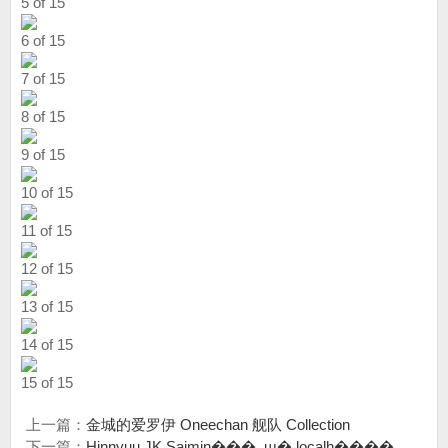
5 of 15
6 of 15
7 of 15
8 of 15
9 of 15
10 of 15
11 of 15
12 of 15
13 of 15
14 of 15
15 of 15
上一篇：
金城的爱罗伊 Oneechan 舰队 Collection
下一篇：
Hinnyuu JK Saimin���_ɯ� localh����