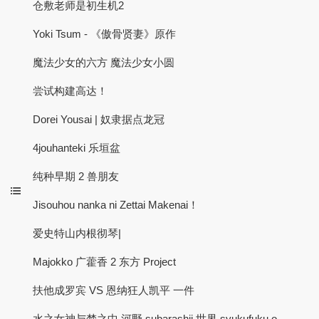
仓敷老师是初生机2
Yoki Tsum - 《傲骨贤妻》原作
魔法少女的六方 魔法少女小圆
尝试构建高达！
Dorei Yousai | 奴隶据点龙冠
4jouhanteki 乐垣盆
纯种早期 2 兽朋友
Jisouhou nanka ni Zettai Makenai！
爱史特山内根彻琴|
Majokko 广藿香 2 东方 Project
扶他成罗宾 VS 恩纳狂人凯平 一件
水之女神与梦之中 河野 subarashii 世界 syukufuku o