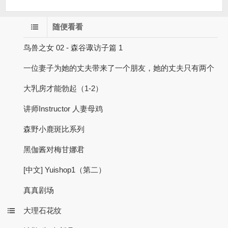
随便看看
鸟兽之女 02 - 森谷诹访子篇 1
一位妻子为她的丈夫带来了一个朋友，她的丈夫只有两个
大乳房才能勃起（1-2）
讲师Instructor 人妻母鸡
森野小鹿斑比系列
黑伽酱对梅甘娜君
[中文] Yuishop1（第二）
真真剧场
大理石花纹