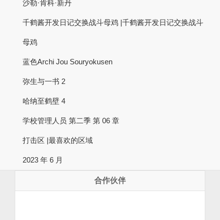
沙勒·肯科·新丹
千鹤酱开发日记交换战斗母鸡 |千鹤酱开发日记交换战斗
母鸡
蓝色Archi Jou Souryokusen
弥生与一书 2
哈纳至鹤壁 4
学校管理人员 第二季 第 06 章
打击区 |最喜欢的区域
2023 年 6 月
合作伙伴