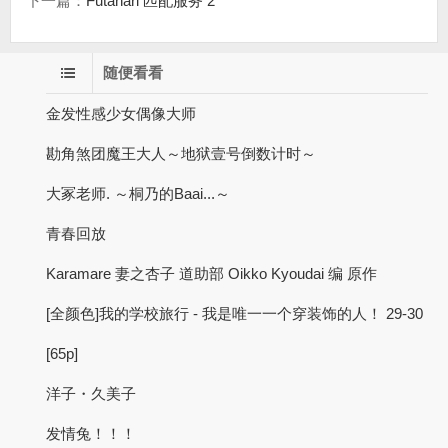
下一篇：
Futanari 匹配服务 2
随便看看
金发性感少女偶像大师
勘角煞团魔王大人～地狱壹号倒数计时～
大冢老师. ～桐乃的Baai...～
青春回放
Karamare 妻之杏子 道助部 Oikko Kyoudai 编 原作
[全颜色]我的学校旅行 - 我是唯一一个穿装饰的人！ 29-30
[65p]
洋子・久美子
发情兔！！！