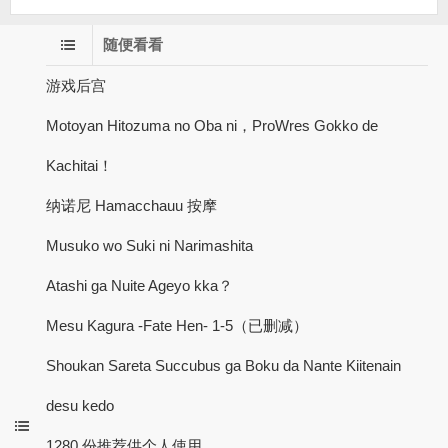
随便看看
游戏后宫
Motoyan Hitozuma no Oba ni，ProWres Gokko de
Kachitai！
纳诺尼 Hamacchauu 按摩
Musuko wo Suki ni Narimashita
Atashi ga Nuite Ageyo kka？
Mesu Kagura -Fate Hen- 1-5（已删减）
Shoukan Sareta Succubus ga Boku da Nante Kiitenain
desu kedo
1280 份推荐供个人使用