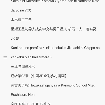
Saimin ni Kakarutte Koto wa Oyome-san ni Naritaitte Koto
da yo ne？坎
水木精工二角
星耀王星与异人战友学究与男子星人·矿石一人・暗精灵
JK 篇
Kankaku no parafiria ~ nikushokukei JK tachi ni Chippo no
kankaku o shihaisaretara ~
三津与周彩秋和
逆转第02章【中国3D全彩乡村漫画】
纯吉美子#2 Hazukashigariya na Kanojo to School Mizu
Ecchi suru Hon
空NTR宫-1.1-YUE C-中文