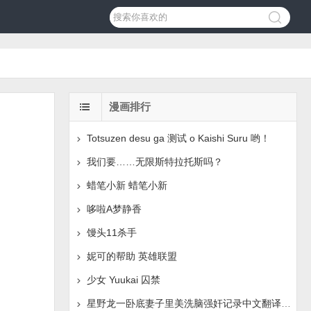
漫画排行
Totsuzen desu ga 测试 o Kaishi Suru 哟！
我们要……无限斯特拉托斯吗？
蜡笔小新 蜡笔小新
哆啦A梦静香
馒头11杀手
妮可的帮助 英雄联盟
少女 Yuukai 囚禁
星野龙一卧底妻子里美洗脑强奸记录中文翻译页面失踪