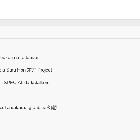
ukou no rettousei
uru Hon 东方 Project
PECIAL darkstalkers
ocha dakara...granblue 幻想