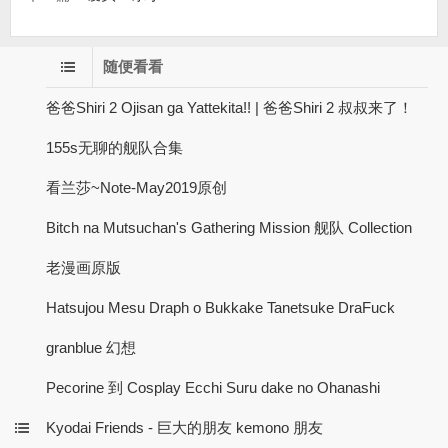
随便看看
爸爸Shiri 2 Ojisan ga Yattekita!! | 爸爸Shiri 2 叔叔来了！
155s无聊的舰队合集
看兰莎~Note-May2019原创
Bitch na Mutsuchan's Gathering Mission 舰队 Collection
老漫画原版
Hatsujou Mesu Draph o Bukkake Tanetsuke DraFuck
granblue 幻想
Pecorine 到 Cosplay Ecchi Suru dake no Ohanashi
Kyodai Friends - 巨大的朋友 kemono 朋友