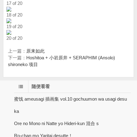
17 of 20
18 of 20
19 of 20
20 of 20
上一篇：
原来如此
下一篇：
Hoshitoa + 小岩原井 + SERAPHIM (Ansolo)
shironeko 项目
随便看看
蜜饯 ameusagi 插画集 vol.10 gochuumon wa usagi desu
ka
Ore no Mono ni Natte yo Hideri-kun 混合 s
Ro-chan mo Yaritai desutte！