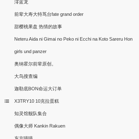
澪蓝龙
前辈大寿大特茑台fate grand order
甜樱桃果盘 热情的故事
Neteru Aida ni Gimai no Peko ni Ecchi na Koto Sareru Hon
girls und panzer
奥纳霍尔前辈原创。
大鸟搜查编
迦勒底BON命运大订单
X3TRY10 10克拉蛋糕
知灵馆舰队集合
偶像大师 Kankin Rakuen
东京喵喵。