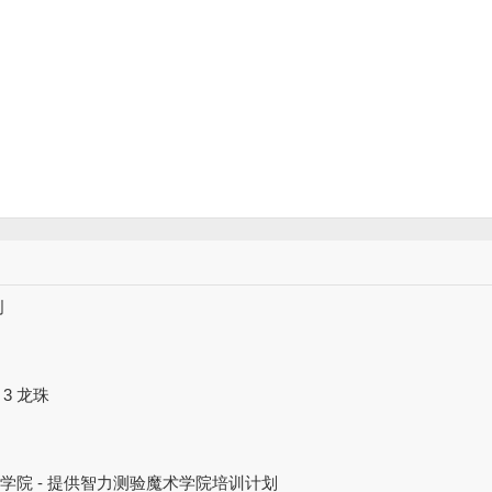
创
n 3 龙珠
法学院 - 提供智力测验魔术学院培训计划