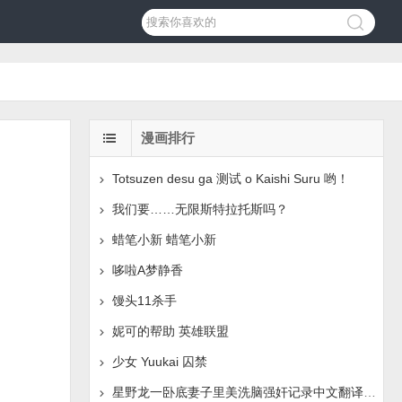
漫画排行
Totsuzen desu ga 测试 o Kaishi Suru 哟！
我们要……无限斯特拉托斯吗？
蜡笔小新 蜡笔小新
哆啦A梦静香
馒头11杀手
妮可的帮助 英雄联盟
少女 Yuukai 囚禁
星野龙一卧底妻子里美洗脑强奸记录中文翻译页面失踪