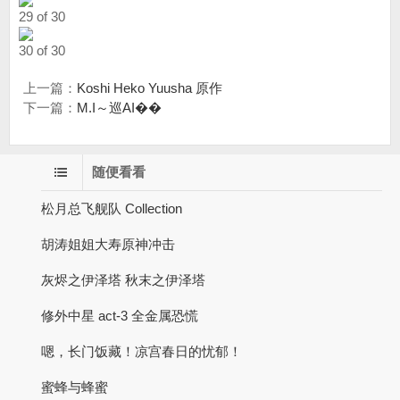
29 of 30
30 of 30
上一篇：
Koshi Heko Yuusha 原作
下一篇：
M.I～巡AI��
随便看看
松月总飞舰队 Collection
胡涛姐姐大寿原神冲击
灰烬之伊泽塔 秋末之伊泽塔
修外中星 act-3 全金属恐慌
嗯，长门饭藏！凉宫春日的忧郁！
蜜蜂与蜂蜜