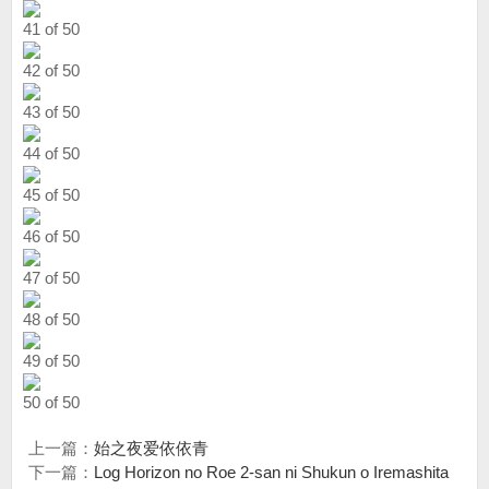
41 of 50
42 of 50
43 of 50
44 of 50
45 of 50
46 of 50
47 of 50
48 of 50
49 of 50
50 of 50
上一篇：
始之夜爱依依青
下一篇：
Log Horizo​​n no Roe 2-san ni Shukun o Iremashita