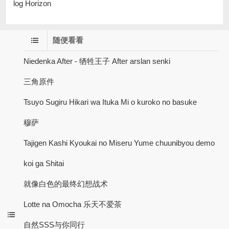
log Horizo​​n
随便看看
Niedenka After - 牺牲王子 After arslan senki
三角原件
Tsuyo Sugiru Hikari wa Ituka Mi o kuroko no basuke
穆萨
Tajigen Kashi Kyoukai no Miseru Yume chuunibyou demo
koi ga Shitai
就像白色的最终幻想战术
Lotte na Omocha 乐天不爱茶
自然SSS与你同行