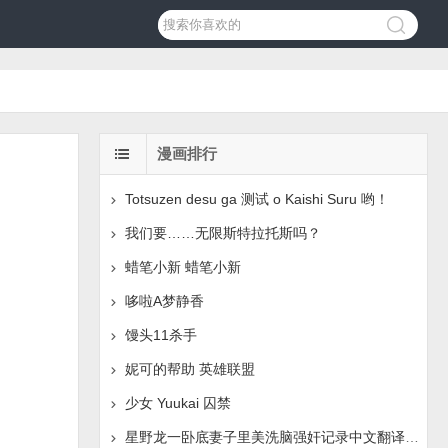
漫画排行
Totsuzen desu ga 测试 o Kaishi Suru 哟！
我们要……无限斯特拉托斯吗？
蜡笔小新 蜡笔小新
哆啦A梦静香
馒头11杀手
妮可的帮助 英雄联盟
少女 Yuukai 囚禁
星野龙一卧底妻子里美洗脑强奸记录中文翻译页面失踪