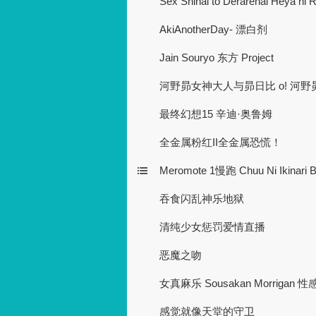
Sex Shinai to Derarenai Heya ni 
AkiAnotherDay- 漂白剂
Jain Souryo 东方 Project
河野昴女神大人与昴日比 o! 河野昴世界 n
最终幻想15 辛迪·奥鲁姆
全金属粉红II全金属恐慌！
Meromote 1慢跑 Chuu Ni Ikinari 
吞食闪乱神乐地狱
清纯少女惩罚爱情直播
恶魔之吻
女真麻乐 Sousakan Morrigan 性感 Sh
感觉就像天堂的守卫