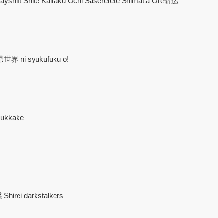
Rayshift Shite Kairaku Ochi Sasererete Shimatta Ore命运
i syukufuku o!
Bukkake
irei darkstalkers