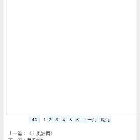
44
1
2
3
4
5
6
下一页
尾页
上一篇：
《上奥波㯹》