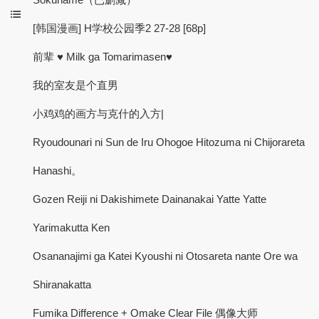
[韩国漫画] H学校公园季2 27-28 [68p]
前辈 ♥ Milk ga Tomarimasen♥
我的室友是个直男
小鸡鸡的画方与克什的入方|
Ryoudounari ni Sun de Iru Ohogoe Hitozuma ni Chijorareta
Hanashi。
Gozen Reiji ni Dakishimete Dainanakai Yatte Yatte
Yarimakutta Ken
Osananajimi ga Katei Kyoushi ni Otosareta nante Ore wa
Shiranakatta
Fumika Difference + Omake Clear File 偶像大师