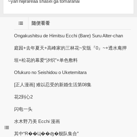
~yan'niijirareaa shasei ga tomaranai
随便看看
Ongakushitsu de Himitsu Ecchi (Bare) Suru Alter-chan
庭园+去年夏天+高峰家的三林花~安瓿『0』~+透水庵押
垣+松花的幕爱“汐织”+单色敷料
Ofukuro no Seishidou o Uketemitara
[正人漫画] 难以忍受的新婚生活第08集
花2到心2
闪电一头
水木野乃美 Ecchi 漫画
其中“R��Ц��ʤ�舰队集合”