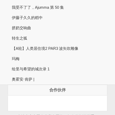
我受不了了，Ajumma 第 50 集
伊藤子久久的稻中
挤奶交响曲
转生之狐
【A轮】人类居住境2 PAR3 波矢吹雕像
玛梅
绘里与希望的城次录 1
奥霍安·肯萨 |
合作伙伴