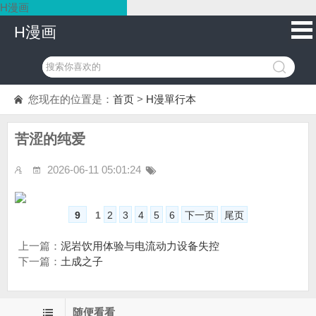
H漫画
H漫画
您现在的位置是：
首页
>
H漫單行本
苦涩的纯爱
2026-06-11 05:01:24
9
1
2
3
4
5
6
下一页
尾页
上一篇：
泥岩饮用体验与电流动力设备失控
下一篇：
土成之子
随便看看