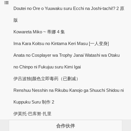
Doutei no Ore o Yuuwaku suru Ecchi na Joshi-tachi!? 2 原
版
Kowareta Miko ~ 蒂娜 4 集
Ima Kara Koitsu no Kintama Keri Masu [一人变身]
Anata no Cosplayer wa Trophy Janai Watashi wa Otaku
no Chinpo ni Fukujuu suru Kimi Igai
伊吕波独|颜色立即毒药（已删减）
Renshuu Nesshin na Rikubu Kanojo ga Shuuchi Shidou ni
Kuppuku Suru 制作 2
伊莫托·巴库努·扎里
合作伙伴