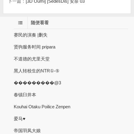
下一篇：
[3D Oumi] [SedesDis] 安奈 03
随便看看
赛民的演奏 |删失
贤驹服务时间 pripara
不道德的尤里天堂
黑人转校生的NTR①-⑤
���������@3
春镇臼井本
Kouhai Otaku Poilice Zenpen
爱马♥
帝国羽凤大娘