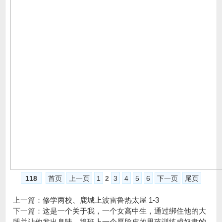
118
首页
上一页
1
2
3
4
5
6
下一页
尾页
上一篇：
修学两校、鹿城上波雷鲁热太屋 1-3
下一篇：
这是一个关于我，一个女高中生，通过绑住他的大
腿并让他发出臭味，将班上一个厚脸皮的男孩训练成奴隶的