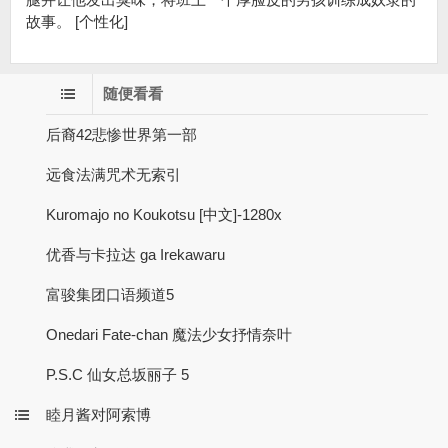
故事。 [个性化]
随便看看
后裔42悲惨世界第一部
远食法满咒术无索引
Kuromajo no Koukotsu [中文]-1280x
优香与卡拉达 ga Irekawaru
富骏集团口语频道5
Onedari Fate-chan 魔法少女抒情奈叶
P.S.C 仙女总坂丽子 5
睦月酱对阿索博