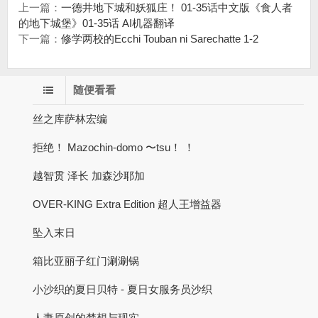
上一篇：
一德井地下城和妖狐庄！ 01-35话中文版《食人者
的地下城堡》01-35话 AI机器翻译
下一篇：
修学两校的Ecchi Touban ni Sarechatte 1-2
随便看看
丝之库萨林宏编
拒绝！ Mazochin-domo 〜tsu！ ！
越智贯 泽长 加森沙耶加
OVER-KING Extra Edition 超人王增益器
坠入末日
箱比亚丽子红门涮涮锅
小沙织的夏日贝特 - 夏日女服务员沙织
人妻原创的梦想与现实