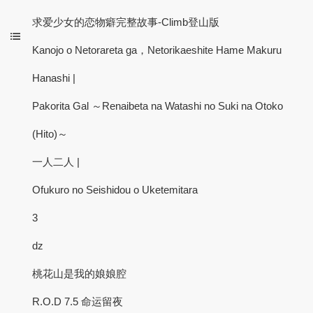
求爱少女的恋物癖完整故事-Climb登山版
Kanojo o Netorareta ga，Netorikaeshite Hame Makuru
Hanashi |
Pakorita Gal ～Renaibeta na Watashi no Suki na Otoko
(Hito)～
一人二人 |
Ofukuro no Seishidou o Uketemitara
3
dz
桃花山是我的娘娘腔
R.O.D 7.5 命运留夜