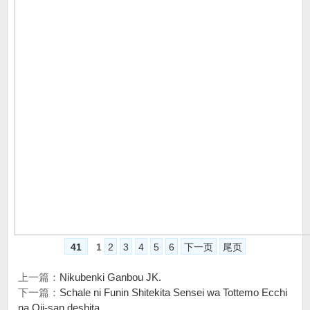
41
1
2
3
4
5
6
下一页
尾页
上一篇：
Nikubenki Ganbou JK.
下一篇：
Schale ni Funin Shitekita Sensei wa Tottemo Ecchi
na Oji-san deshita