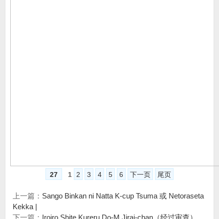
27
1
2
3
4
5
6
下一页
尾页
上一篇：
Sango Binkan ni Natta K-cup Tsuma 或 Netoraseta
Kekka |
下一篇：
Iroiro Shite Kureru Do-M Jirai-chan（经过审查）