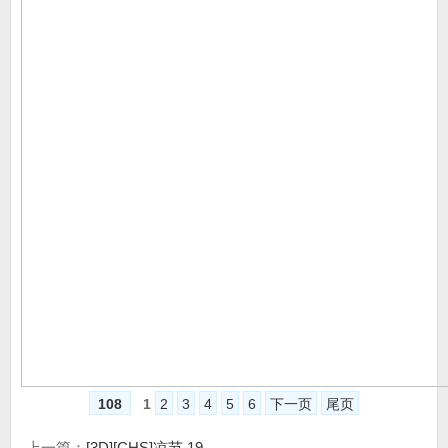
108
1
2
3
4
5
6
下一页
尾页
上一篇：
[3D][CHS]凉节 19