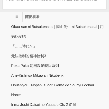
随便看看
Okaa-san ni Butsukenasai | 冈山先生 ni Butsukenasai | 用
妈妈发吧
「……诗代？」
无法控制的精神控制3
Poka Poka 朝潮温泉舰队系列
Ane-Kishi wa Mikawari Nikubenki
Doushiyou...Nopan Isudori Game de Sounyuucchau
Nante...
Inma Joshi Daisei no Yuuutsu Ch. 2 使间