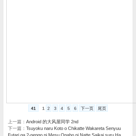
41
1
2
3
4
5
6
下一页
尾页
上一篇：
Android 的大风屋同学 2nd
下一篇：
Tsuyoku naru Koto o Chikatte Wakareta Senyuu
Futari ga 2-nengo ni Mesu Onaho ni Natte Saikai suru Ha