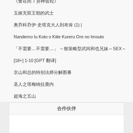
《食在间 7 异种齿轮》
玉姬无双王朝的武士
奥乔科乔伊·史塔克大人到布肯 (1) |
Nandemo Iu Koto o Kiite Kureru Ore no Imouto
「不需要…不需要…」 ～狠策略型武间和也兄妹～SEX～
[18+] 1-10 [GPT 翻译]
京山和总的特别法师分解图番
圣人之塔梅纳拉鹿内
超海之五山
合作伙伴