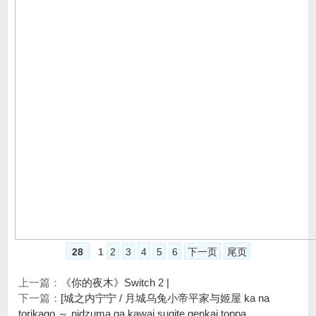
28
1
2
3
4
5
6
下一页
尾页
上一篇：
《你的夜木》Switch 2 |
下一篇：
[城之内宁宁 / 月城乌兔小帝平家与姬屋 ka na
torikago ～ nidzuma ga kawai sugite genkai toppa