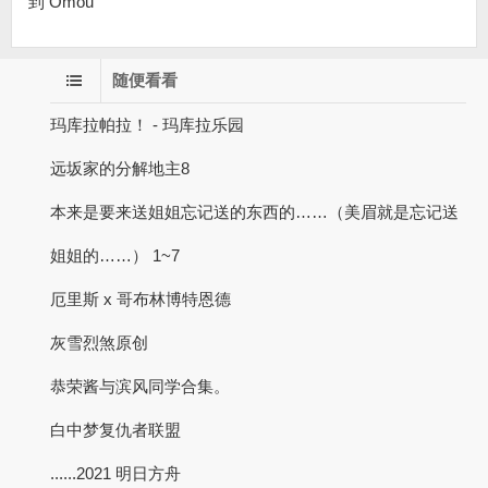
到 Omou
随便看看
玛库拉帕拉！ - 玛库拉乐园
远坂家的分解地主8
本来是要来送姐姐忘记送的东西的……（美眉就是忘记送
姐姐的……） 1~7
厄里斯 x 哥布林博特恩德
灰雪烈煞原创
恭荣酱与滨风同学合集。
白中梦复仇者联盟
......2021 明日方舟