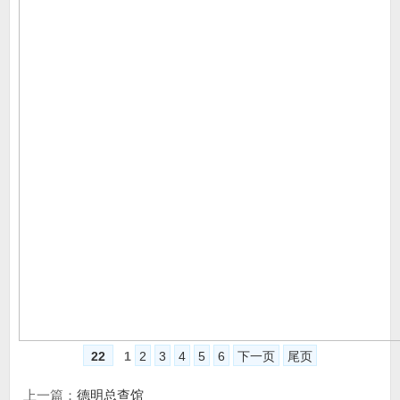
22
1
2
3
4
5
6
下一页
尾页
上一篇：
德明总查馆