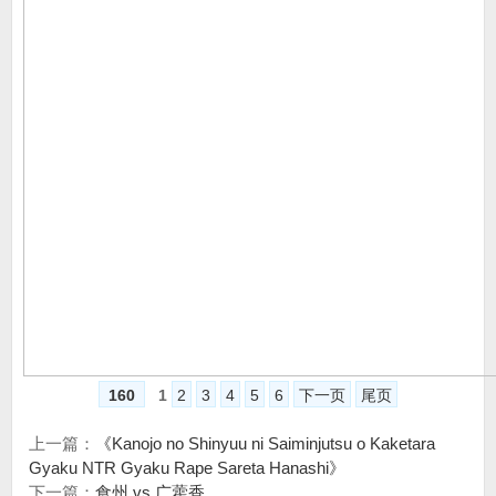
160
1
2
3
4
5
6
下一页
尾页
上一篇：
《Kanojo no Shinyuu ni Saiminjutsu o Kaketara
Gyaku NTR Gyaku Rape Sareta Hanashi》
下一篇：
食州 vs 广藿香