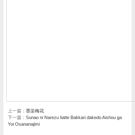
上一篇：
墨染梅花
下一篇：
Sunao ni Narezu Iiatte Bakkari dakedo Aishou ga
Yoi Osananajimi