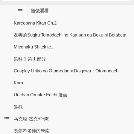
随便看看
Kareobana Kitan Ch.2
友善的Sugiru Tomodachi no Kaa-san ga Boku ni Betabeta
Micchaku Shitekite...
染料 1 第 1 部分
Cosplay Uriko no Otomodachi Daigowa：Otomodachi
Kara...
Ui-chan Omake Ecchi 漫画
狐狐
马克塔·杰克·O·陈
凯尔希老师的朱南